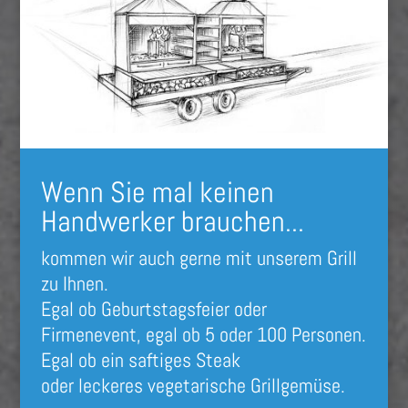
Wenn Sie mal keinen
Handwerker brauchen...
kommen wir auch gerne mit unserem Grill
zu Ihnen.
Egal ob Geburtstagsfeier oder
Firmenevent
, egal ob 5 oder 100 Personen.
Egal ob ein saftiges Steak
oder leckeres vegetarische Grillgemüse.